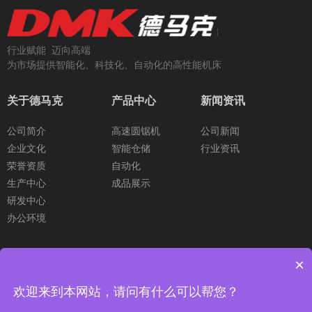
行业赋能 迈向高端
为市场提供智能化、科技化、自动化的高性能机床
关于德马克
产品中心
新闻资讯
公司简介
高速圆锯机
公司新闻
企业文化
智能仓储
行业资讯
荣誉资质
自动化
生产中心
成品展示
研发中心
办公环境
×
欢迎来到本网站，请问有什么可以帮您？
©
版权所有: COPYRIGHT
苏公网安备32050502012462号
德马克斯智能装备