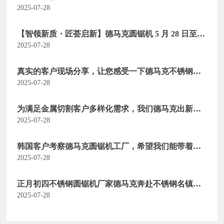
满落幕
2025-07-28
【智领新质・匠荟启新】德马克圆锯机 5 月 28 日至
31 日‌出席第 26 届立嘉国际智能装备展览会
2025-07-28
真实的客户现场分享，让您感受一下德马克不锈钢圆
锯机的锯切实力
2025-07-28
为满足金属切割客户多样化需求，我们德马克出新品
啦【卧式带锯床】
2025-07-28
韩国客户考察德马克圆锯机工厂，希望我们能带着德
马克圆锯机站稳亚洲市场
2025-07-28
正月初四不锈钢圆锯机厂家德马克奔赴不锈钢名镇戴
南现场
2025-07-28